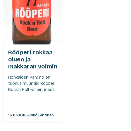
Rööperi rokkaa
oluen ja
makkaran voimin
Honkajoen Panimo on
tuonut myyntiin Rööperi
Rock’n Roll -oluen, jossa...
15.6.2018
| Anikó Lehtinen