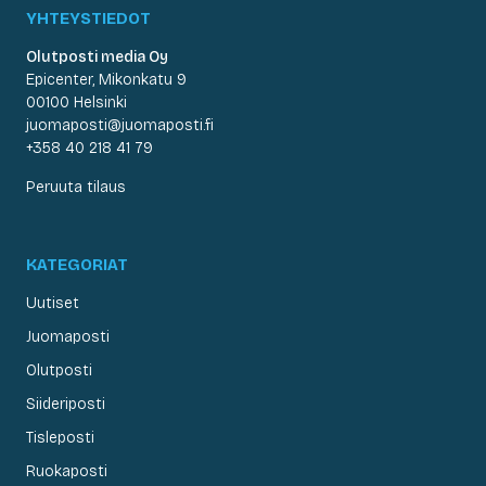
YHTEYSTIEDOT
Olutposti media Oy
Epicenter, Mikonkatu 9
00100 Helsinki
juomaposti@juomaposti.fi
+358 40 218 41 79
Peruuta tilaus
KATEGORIAT
Uutiset
Juomaposti
Olutposti
Siideriposti
Tisleposti
Ruokaposti