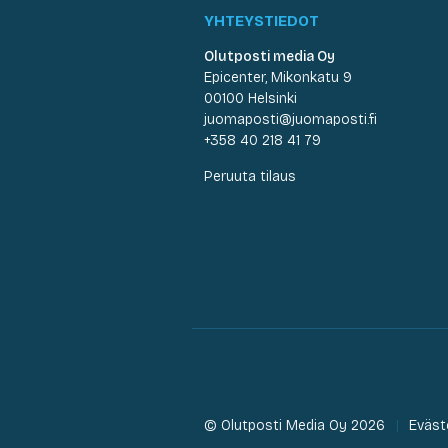
YHTEYSTIEDOT
Olutposti media Oy
Epicenter, Mikonkatu 9
00100 Helsinki
juomaposti@juomaposti.fi
+358 40 218 41 79
Peruuta tilaus
© Olutposti Media Oy 2026
Eväst