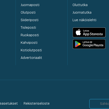
Juomaposti
Oluttutka
Olutposti
Juomatutka
Siideriposti
Lue näköislehti
Tisleposti
Ruokaposti
Kahviposti
Kotiolutposti
Advertoriaalit
easetukset
Rekisteriseloste