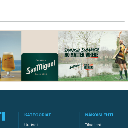
KATEGORIAT
NÄKÖISLEHTI
Uutiset
Tilaa lehti