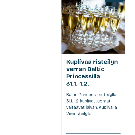
Kuplivaa risteilyn
verran Baltic
Princessillä
31.1.-1.2.
Baltic Princess -risteilyllä
31.1.-1.2. kuplivat juomat
valtaavat laivan. Kuplivalla
Viiniristeilyllä...