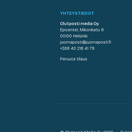
YHTEYSTIEDOT
Olutposti media Oy
Epicenter, Mikonkatu 9
00100 Helsinki
juomaposti@juomaposti.fi
+358 40 218 41 79
Peruuta tilaus