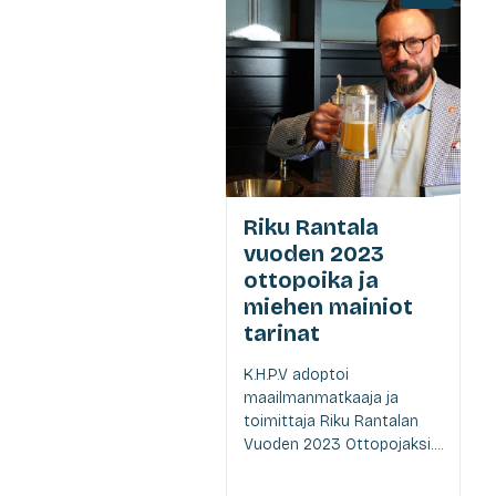
Riku Rantala
vuoden 2023
ottopoika ja
miehen mainiot
tarinat
K.H.P.V adoptoi
maailmanmatkaaja ja
toimittaja Riku Rantalan
Vuoden 2023 Ottopojaksi....