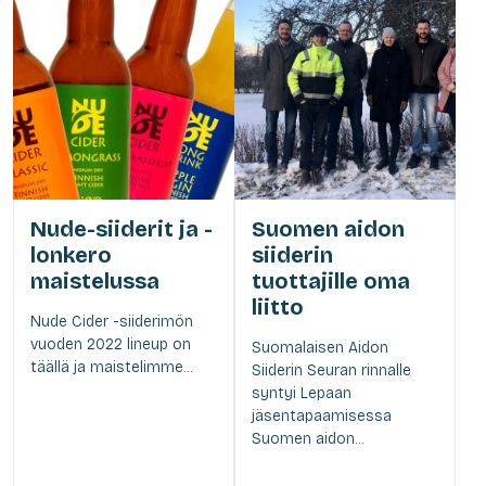
Nude-siiderit ja -
Suomen aidon
lonkero
siiderin
maistelussa
tuottajille oma
liitto
Nude Cider -siiderimön
vuoden 2022 lineup on
Suomalaisen Aidon
täällä ja maistelimme...
Siiderin Seuran rinnalle
syntyi Lepaan
jäsentapaamisessa
Suomen aidon...