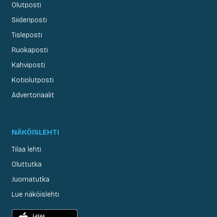
Olutposti
Siideriposti
Tisleposti
Ruokaposti
Kahviposti
Kotiolutposti
Advertoriaalit
NÄKÖISLEHTI
Tilaa lehti
Oluttutka
Juomatutka
Lue näköislehti