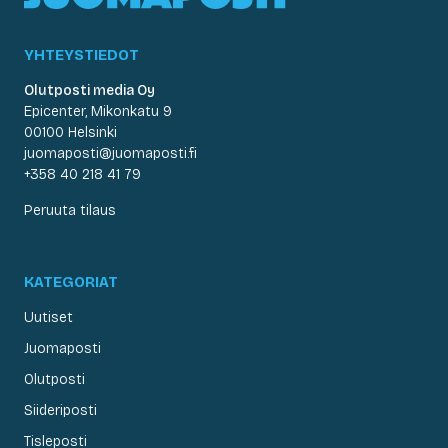
YHTEYSTIEDOT
Olutposti media Oy
Epicenter, Mikonkatu 9
00100 Helsinki
juomaposti@juomaposti.fi
+358 40 218 41 79
Peruuta tilaus
KATEGORIAT
Uutiset
Juomaposti
Olutposti
Siideriposti
Tisleposti