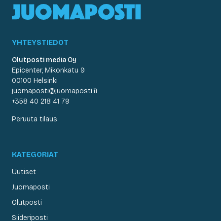
YHTEYSTIEDOT
Olutposti media Oy
Epicenter, Mikonkatu 9
00100 Helsinki
juomaposti@juomaposti.fi
+358 40 218 41 79
Peruuta tilaus
KATEGORIAT
Uutiset
Juomaposti
Olutposti
Siideriposti