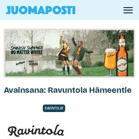
Avainsana: Ravuntola Hämeentie
RAVINTOLAT