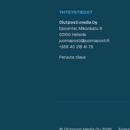
YHTEYSTIEDOT
Olutposti media Oy
Epicenter, Mikonkatu 9
00100 Helsinki
juomaposti@juomaposti.fi
+358 40 218 41 79
Peruuta tilaus
© Olutposti Media Oy 2026
Eväst