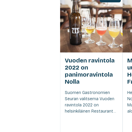
Vuoden ravintola
M
2022 on
u
panimoravintola
H
Nolla
F
Suomen Gastronomien
He
Seuran valitsema Vuoden
No
ravintola 2022 on
Ma
helsinkiläinen Restaurant...
al