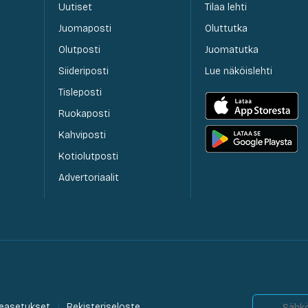
Uutiset
Tilaa lehti
Juomaposti
Oluttutka
Olutposti
Juomatutka
Siideriposti
Lue näköislehti
Tisleposti
Ruokaposti
Kahviposti
Kotiolutposti
Advertoriaalit
easetukset
Rekisteriseloste