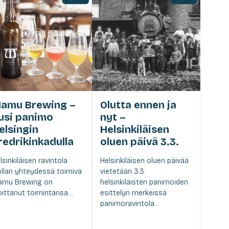
amu Brewing –
Olutta ennen ja
usi panimo
nyt –
elsingin
Helsinkiläisen
redrikinkadulla
oluen päivä 3.3.
lsinkiläisen ravintola
Helsinkiläisen oluen päivää
llan yhteydessä toimiva
vietetään 3.3.
mu Brewing on
helsinkiläisten panimoiden
oittanut toimintansa....
esittelyn merkeissä
panimoravintola...