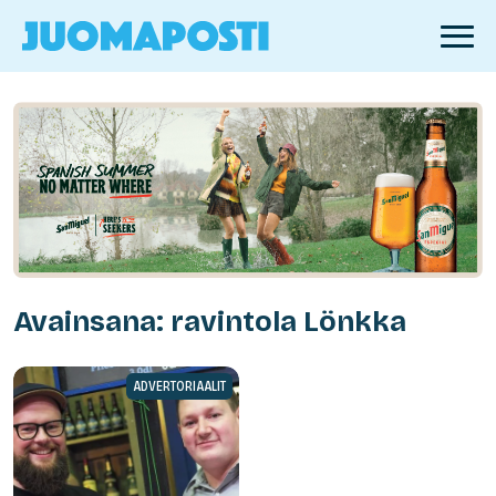
Avainsana: ravintola Lönkka
ADVERTORIAALIT