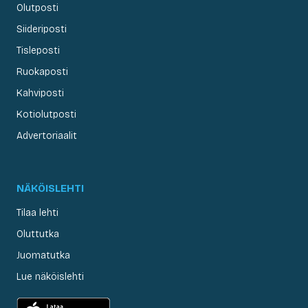
Olutposti
Siideriposti
Tisleposti
Ruokaposti
Kahviposti
Kotiolutposti
Advertoriaalit
NÄKÖISLEHTI
Tilaa lehti
Oluttutka
Juomatutka
Lue näköislehti