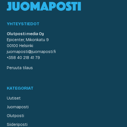
YHTEYSTIEDOT
Olutposti media Oy
Epicenter, Mikonkatu 9
00100 Helsinki
juomaposti@juomaposti.fi
+358 40 218 41 79
Peruuta tilaus
KATEGORIAT
Uutiset
Juomaposti
Olutposti
Siideriposti