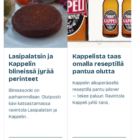
Lasipalatsin ja
Kappelista taas
Kappelin
omalla reseptillä
blineissä jyrää
pantua olutta
perinteet
Kappelin alkuperäisellä
reseptillä pantu pilsner
Blinisesonki on
— tekee paluun. Ravintola
parhaimmillaan. Olutposti
Kappeli juhlii tänä...
kävi katsastamassa
ravintola Lasipalatsin ja
Kappelin...