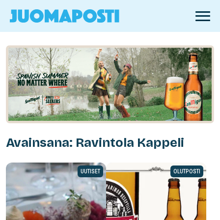
Avainsana: Ravintola Kappeli
UUTISET
OLUTPOSTI