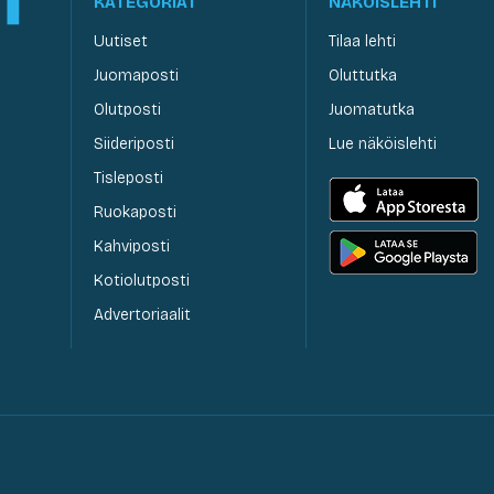
KATEGORIAT
NÄKÖISLEHTI
Uutiset
Tilaa lehti
Juomaposti
Oluttutka
Olutposti
Juomatutka
Siideriposti
Lue näköislehti
Tisleposti
Ruokaposti
Kahviposti
Kotiolutposti
Advertoriaalit