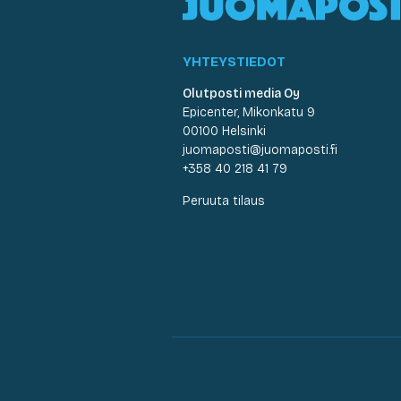
YHTEYSTIEDOT
Olutposti media Oy
Epicenter, Mikonkatu 9
00100 Helsinki
juomaposti@juomaposti.fi
+358 40 218 41 79
Peruuta tilaus