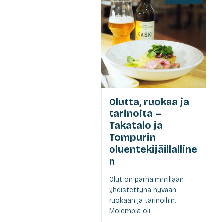
Olutta, ruokaa ja
tarinoita –
Takatalo ja
Tompurin
oluentekijäillalline
n
Olut on parhaimmillaan
yhdistettynä hyvään
ruokaan ja tarinoihin.
Molempia oli...