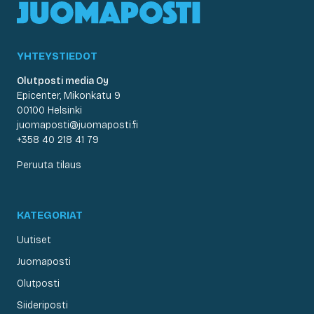
YHTEYSTIEDOT
Olutposti media Oy
Epicenter, Mikonkatu 9
00100 Helsinki
juomaposti@juomaposti.fi
+358 40 218 41 79
Peruuta tilaus
KATEGORIAT
Uutiset
Juomaposti
Olutposti
Siideriposti