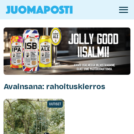
Avainsana: rahoituskierros
UUTISET