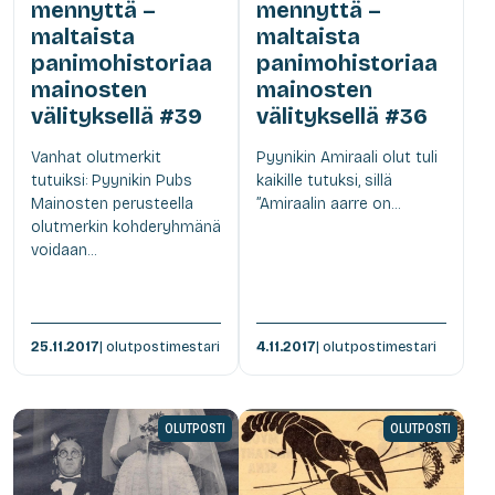
mennyttä –
mennyttä –
maltaista
maltaista
panimohistoriaa
panimohistoriaa
mainosten
mainosten
välityksellä #39
välityksellä #36
Vanhat olutmerkit
Pyynikin Amiraali olut tuli
tutuiksi: Pyynikin Pubs
kaikille tutuksi, sillä
Mainosten perusteella
”Amiraalin aarre on...
olutmerkin kohderyhmänä
voidaan...
25.11.2017
| olutpostimestari
4.11.2017
| olutpostimestari
OLUTPOSTI
OLUTPOSTI