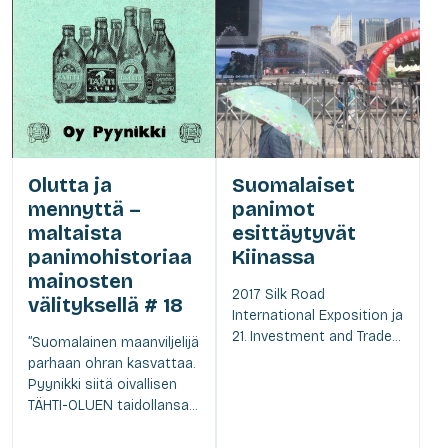
Olutta ja
Suomalaiset
mennyttä –
panimot
maltaista
esittäytyvät
panimohistoriaa
Kiinassa
mainosten
2017 Silk Road
välityksellä # 18
International Exposition ja
21. Investment and Trade...
”Suomalainen maanviljelijä
parhaan ohran kasvattaa.
Pyynikki siitä oivallisen
TÄHTI-OLUEN taidollansa...