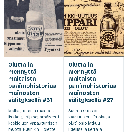
Olutta ja
Olutta ja
mennyttä –
mennyttä –
maltaista
maltaista
panimohistoriaa
panimohistoriaa
mainosten
mainosten
välityksellä #31
välityksellä #27
Mallasjuomien mainonta
Suuren suosion
lisääntyi räjähdysmäisesti
saavuttanut ”ruoka ja
keskioluen vapautumisen
olut” osio jatkuu.
myötä. Pyynikin ”…olette
Edellisellä kerralla...