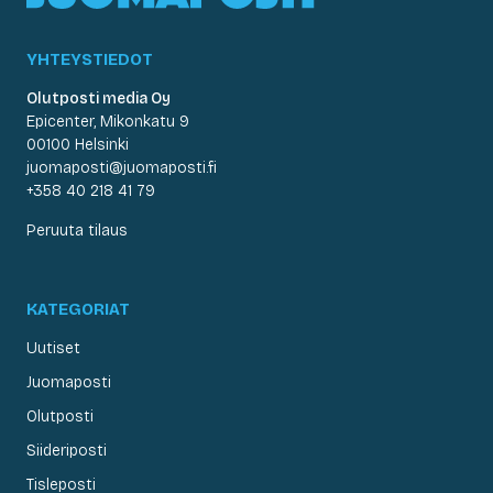
YHTEYSTIEDOT
Olutposti media Oy
Epicenter, Mikonkatu 9
00100 Helsinki
juomaposti@juomaposti.fi
+358 40 218 41 79
Peruuta tilaus
KATEGORIAT
Uutiset
Juomaposti
Olutposti
Siideriposti
Tisleposti