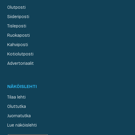
Olutposti
Siideriposti
Tisleposti
Ruokaposti
Kahviposti
Kotiolutposti
Advertoriaalit
NÄKÖISLEHTI
Tilaa lehti
Oluttutka
Juomatutka
Lue näköislehti