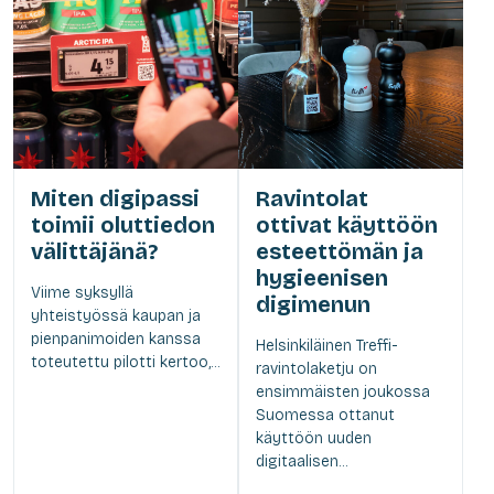
Miten digipassi
Ravintolat
toimii oluttiedon
ottivat käyttöön
välittäjänä?
esteettömän ja
hygieenisen
Viime syksyllä
digimenun
yhteistyössä kaupan ja
pienpanimoiden kanssa
Helsinkiläinen Treffi-
toteutettu pilotti kertoo,...
ravintolaketju on
ensimmäisten joukossa
Suomessa ottanut
käyttöön uuden
digitaalisen...