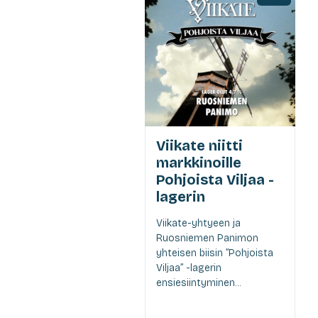
Viikate niitti
markkinoille
Pohjoista Viljaa -
lagerin
Viikate-yhtyeen ja
Ruosniemen Panimon
yhteisen biisin ”Pohjoista
Viljaa” -lagerin
ensiesiintyminen...