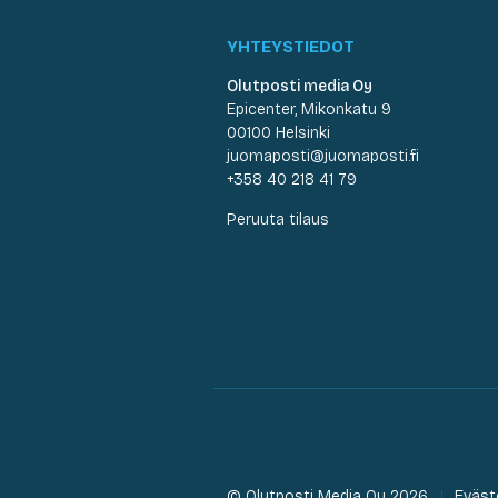
YHTEYSTIEDOT
Olutposti media Oy
Epicenter, Mikonkatu 9
00100 Helsinki
juomaposti@juomaposti.fi
+358 40 218 41 79
Peruuta tilaus
© Olutposti Media Oy 2026
Eväst