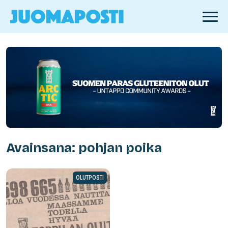
Avainsana: pohjan poika
OLUTPOSTI