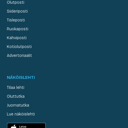
Olutposti
Siideriposti
Tisleposti
Ruokaposti
Kahviposti
Kotiolutposti
Advertoriaalit
NÄKÖISLEHTI
Tilaa lehti
Oluttutka
Juomatutka
Lue näköislehti