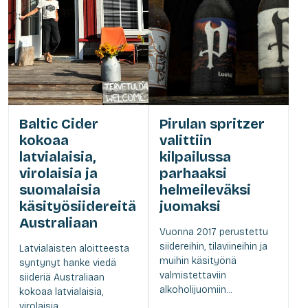
Baltic Cider
Pirulan spritzer
kokoaa
valittiin
latvialaisia,
kilpailussa
virolaisia ja
parhaaksi
suomalaisia
helmeileväksi
käsityösiidereitä
juomaksi
Australiaan
Vuonna 2017 perustettu
siidereihin, tilaviineihin ja
Latvialaisten aloitteesta
muihin käsityönä
syntynyt hanke viedä
valmistettaviin
siideriä Australiaan
alkoholijuomiin...
kokoaa latvialaisia,
virolaisia...