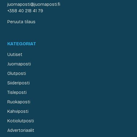
juomaposti@juomaposti.fi
+358 40 218 41 79
Peruuta tilaus
KATEGORIAT
Uutiset
Juomaposti
Olutposti
Siideriposti
Tisleposti
Ruokaposti
Kahviposti
Kotiolutposti
Advertoriaalit