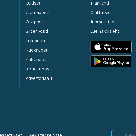
Uutiset
Tilaa lehti
Juomaposti
Oluttutka
Olutposti
Juomatutka
Siideriposti
Lue näköislehti
Tisleposti
Ruokaposti
Kahviposti
Kotiolutposti
Advertoriaalit
easetukset
Rekisteriseloste