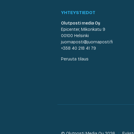
YHTEYSTIEDOT
Olutposti media Oy
Epicenter, Mikonkatu 9
00100 Helsinki
juomaposti@juomaposti.fi
+358 40 218 41 79
Peruuta tilaus
© Olutposti Media Oy 2026
Eväst