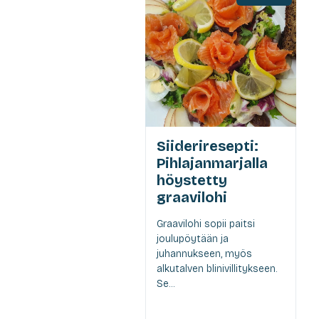
Siideriresepti:
Pihlajanmarjalla
höystetty
graavilohi
Graavilohi sopii paitsi
joulupöytään ja
juhannukseen, myös
alkutalven blinivillitykseen.
Se...