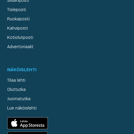
Siideriposti
Tisleposti
Ruokaposti
Kahviposti
Kotiolutposti
Advertoriaalit
NÄKÖISLEHTI
Tilaa lehti
Oluttutka
Juomatutka
Lue näköislehti