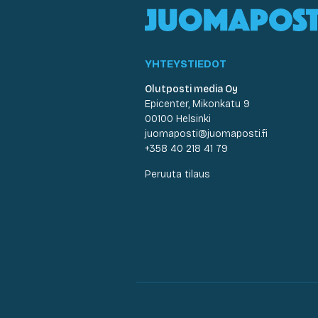
YHTEYSTIEDOT
Olutposti media Oy
Epicenter, Mikonkatu 9
00100 Helsinki
juomaposti@juomaposti.fi
+358 40 218 41 79
Peruuta tilaus