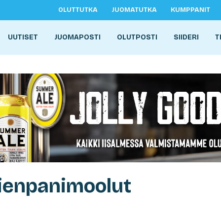
OLUTTUTKA
JUOMATUTKA
KUMPPANIT
UUTISET
JUOMAPOSTI
OLUTPOSTI
SIIDERI
T
pienpanimoolut