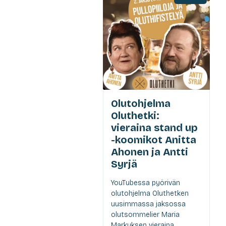
Olutohjelma
Oluthetki:
vieraina stand up
-koomikot Anitta
Ahonen ja Antti
Syrjä
YouTubessa pyörivän
olutohjelma Oluthetken
uusimmassa jaksossa
olutsommelier Maria
Markuksen vieraina...