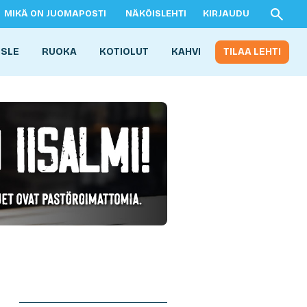
MIKÄ ON JUOMAPOSTI
NÄKÖISLEHTI
KIRJAUDU
ISLE
RUOKA
KOTIOLUT
KAHVI
TILAA LEHTI