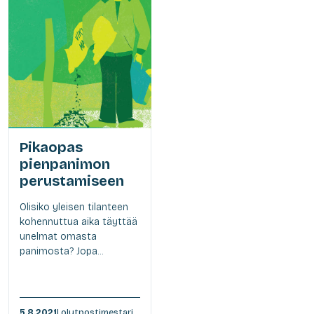
Pikaopas
pienpanimon
perustamiseen
Olisiko yleisen tilanteen
kohennuttua aika täyttää
unelmat omasta
panimosta? Jopa...
5.8.2021
| olutpostimestari