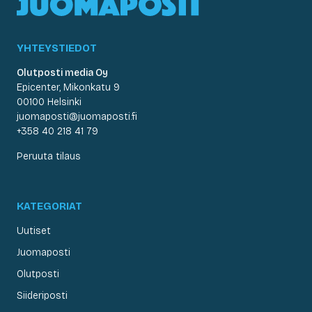
YHTEYSTIEDOT
Olutposti media Oy
Epicenter, Mikonkatu 9
00100 Helsinki
juomaposti@juomaposti.fi
+358 40 218 41 79
Peruuta tilaus
KATEGORIAT
Uutiset
Juomaposti
Olutposti
Siideriposti