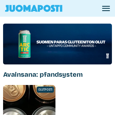
Avainsana: pfandsystem
OLUTPOSTI