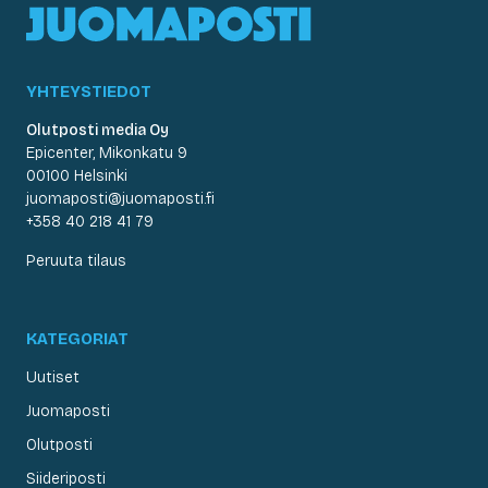
YHTEYSTIEDOT
Olutposti media Oy
Epicenter, Mikonkatu 9
00100 Helsinki
juomaposti@juomaposti.fi
+358 40 218 41 79
Peruuta tilaus
KATEGORIAT
Uutiset
Juomaposti
Olutposti
Siideriposti