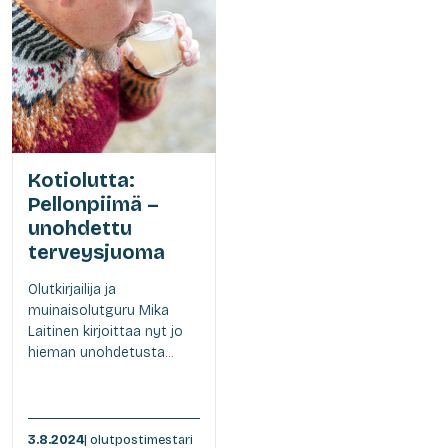
Kotiolutta:
Pellonpiimä –
unohdettu
terveysjuoma
Olutkirjailija ja
muinaisolutguru Mika
Laitinen kirjoittaa nyt jo
hieman unohdetusta...
3.8.2024
| olutpostimestari