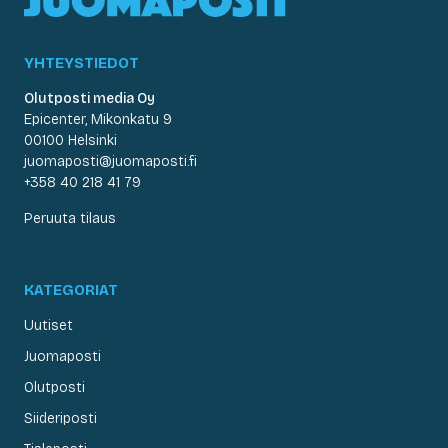
YHTEYSTIEDOT
Olutposti media Oy
Epicenter, Mikonkatu 9
00100 Helsinki
juomaposti@juomaposti.fi
+358 40 218 41 79
Peruuta tilaus
KATEGORIAT
Uutiset
Juomaposti
Olutposti
Siideriposti