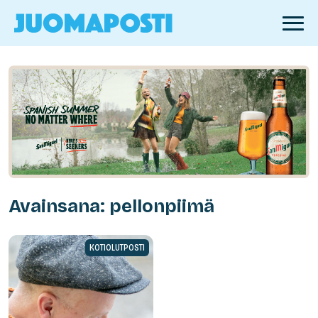
Avainsana: pellonpiimä
KOTIOLUTPOSTI