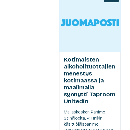
Kotimaisten
alkoholituottajien
menestys
kotimaassa ja
maailmalla
synnytti Taproom
Unitedin
Mallaskosken Panimo
Seinäjoelta, Pyynikin
käsityöläispanimo