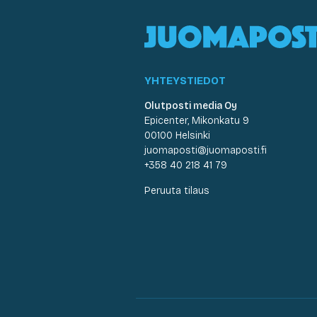
YHTEYSTIEDOT
Olutposti media Oy
Epicenter, Mikonkatu 9
00100 Helsinki
juomaposti@juomaposti.fi
+358 40 218 41 79
Peruuta tilaus