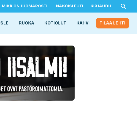
MIKÄ ON JUOMAPOSTI
NÄKÖISLEHTI
KIRJAUDU
ISLE
RUOKA
KOTIOLUT
KAHVI
TILAA LEHTI