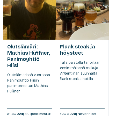
Olutslämäri:
Flank steak ja
Mathias Hüffner,
höysteet
Panimoyhtiö
Tällä palstalla tarjoillaan
Hiisi
ensimmäisenä makuja
Argentiinan suunnalta:
Olutslämärissä vuorossa
flank steakia hotilla...
Panimoyhtiö Hiisin
panimomestari Mathias
Hüffner.
21.8.2024
| olutpostimestari
10.2.2020
| NeManniset