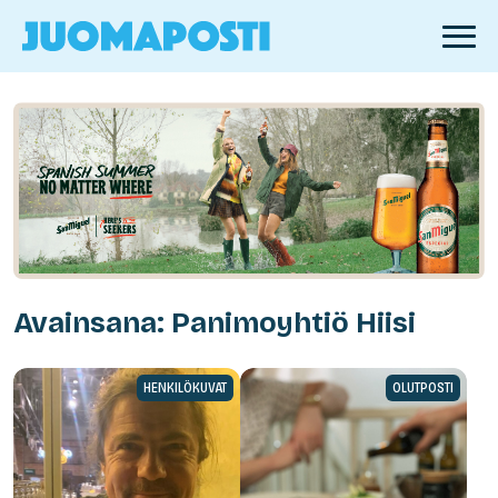
Avainsana: Panimoyhtiö Hiisi
HENKILÖKUVAT
OLUTPOSTI