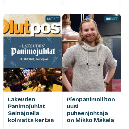
UUTISET
UUTISET
Lakeuden
Pienpanimoliiton
Panimojuhlat
uusi
Seinäjoella
puheenjohtaja
kolmatta kertaa
on Mikko Mäkelä