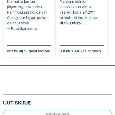
Kolmatta kertaa
Pienpanimoliiton
järjestetyt Lakeuden
vuosikokous valitsi
Panimojuhlat kokosivat
keskiviikkona 9.11.2017
Seinäjoelle hyvän joukon
Nokialla Mikko Mäkelän
oluenystäviä.
liiton uudeksi...
— Rytmikorjaamo...
22.1.2018
| olutpostimestari
9.11.2017
| Mikko Hentunen
UUTISKIRJE