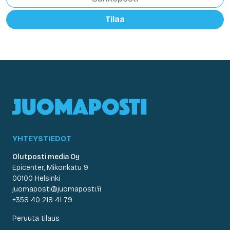
Tilaa
YHTEYSTIEDOT
Olutposti media Oy
Epicenter, Mikonkatu 9
00100 Helsinki
juomaposti@juomaposti.fi
+358 40 218 41 79
Peruuta tilaus