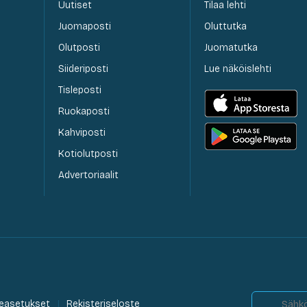
Uutiset
Tilaa lehti
Juomaposti
Oluttutka
Olutposti
Juomatutka
Siideriposti
Lue näköislehti
Tisleposti
Ruokaposti
Kahviposti
Kotiolutposti
Advertoriaalit
easetukset
Rekisteriseloste