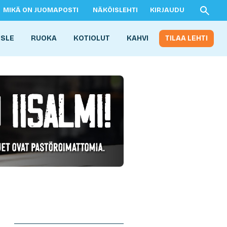
MIKÄ ON JUOMAPOSTI
NÄKÖISLEHTI
KIRJAUDU
ISLE
RUOKA
KOTIOLUT
KAHVI
TILAA LEHTI