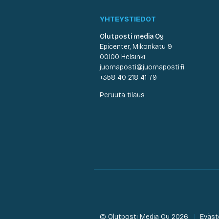
YHTEYSTIEDOT
Olutposti media Oy
Epicenter, Mikonkatu 9
00100 Helsinki
juomaposti@juomaposti.fi
+358 40 218 41 79
Peruuta tilaus
© Olutposti Media Oy 2026
Eväst