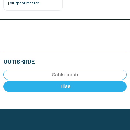
| olutpostimestari
UUTISKIRJE
Tilaa