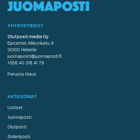
YHTEYSTIEDOT
Olutposti media Oy
Epicenter, Mikonkatu 9
00100 Helsinki
juomaposti@juomaposti.fi
+358 40 218 41 79
Peruuta tilaus
KATEGORIAT
Uutiset
Juomaposti
Olutposti
Siideriposti