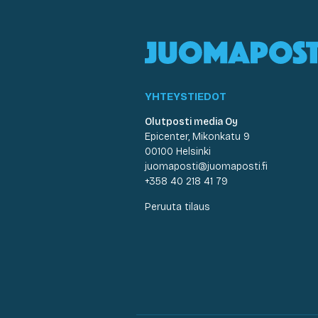
YHTEYSTIEDOT
Olutposti media Oy
Epicenter, Mikonkatu 9
00100 Helsinki
juomaposti@juomaposti.fi
+358 40 218 41 79
Peruuta tilaus