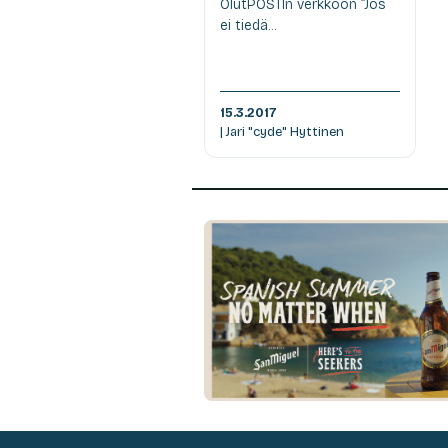
OlutPOSTIn verkkoon ”Jos
ei tiedä...
15.3.2017
| Jari "cyde" Hyttinen