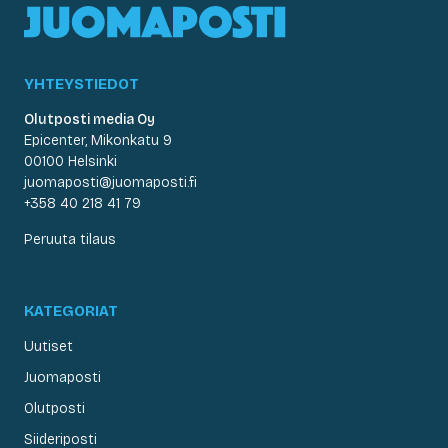
YHTEYSTIEDOT
Olutposti media Oy
Epicenter, Mikonkatu 9
00100 Helsinki
juomaposti@juomaposti.fi
+358 40 218 41 79
Peruuta tilaus
KATEGORIAT
Uutiset
Juomaposti
Olutposti
Siideriposti