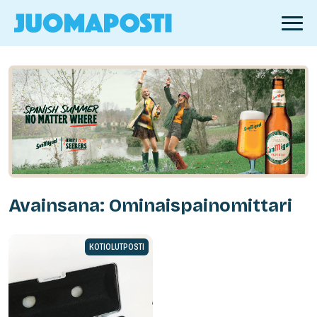
Avainsana: Ominaispainomittari
KOTIOLUTPOSTI