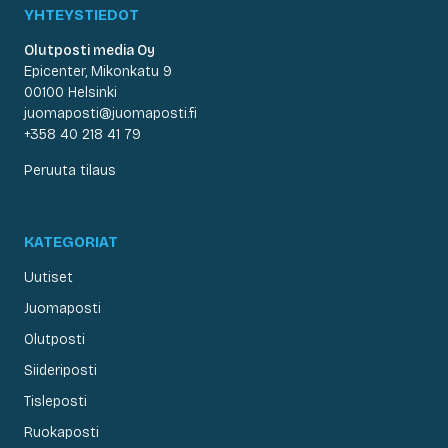
YHTEYSTIEDOT
Olutposti media Oy
Epicenter, Mikonkatu 9
00100 Helsinki
juomaposti@juomaposti.fi
+358 40 218 41 79
Peruuta tilaus
KATEGORIAT
Uutiset
Juomaposti
Olutposti
Siideriposti
Tisleposti
Ruokaposti