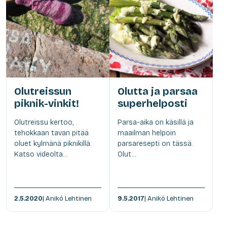
Olutreissun
Olutta ja parsaa
piknik-vinkit!
superhelposti
Olutreissu kertoo,
Parsa-aika on käsillä ja
tehokkaan tavan pitää
maailman helpoin
oluet kylmänä piknikillä.
parsaresepti on tässä.
Katso videolta...
Olut...
2.5.2020
| Anikó Lehtinen
9.5.2017
| Anikó Lehtinen