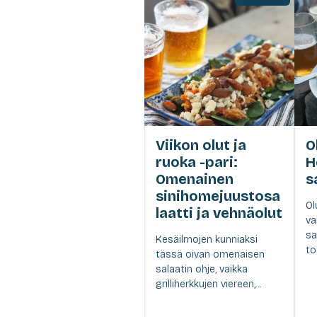
Viikon olut ja
O
ruoka -pari:
H
Omenainen
s
sinihomejuustosa
Ol
laatti ja vehnäolut
va
sa
Kesäilmojen kunniaksi
to
tässä oivan omenaisen
salaatin ohje, vaikka
grilliherkkujen viereen,...