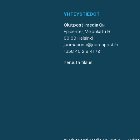
YHTEYSTIEDOT
Olutposti media Oy
Epicenter, Mikonkatu 9
00100 Helsinki
juomaposti@juomaposti.fi
+358 40 218 41 79
Peruuta tilaus