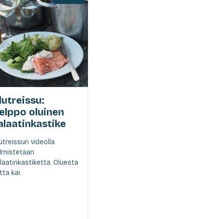
lutreissu:
elppo oluinen
alaatinkastike
utreissun videolla
lmistetaan
laatinkastiketta. Oluesta
tta kai.