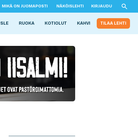
MIKÄ ON JUOMAPOSTI
NÄKÖISLEHTI
KIRJAUDU
ISLE
RUOKA
KOTIOLUT
KAHVI
TILAA LEHTI