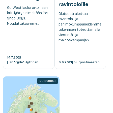
ravintoloille
Go West lauloi aikoinaan
brittiyhtye nimeltään Pet
Olutposti aloittaa
Shop Boys.
ravintola- ja
Noudattakaamme...
panimokumppaneidemme
tukemisen toteuttamalla
viestintä- ja
mainoskampanjan...
14.7.2021
| Jari "cyde" Hyttinen
9.6.2021
| olutpostimestari
TUOTEUUTISET