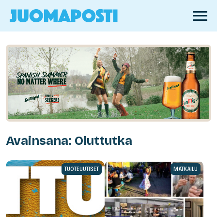
Avainsana: Oluttutka
TUOTEUUTISET
MATKAILU