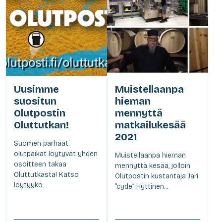
Uusimme
Muistellaanpa
suositun
hieman
Olutpostin
mennyttä
Oluttutkan!
matkailukesää
2021
Suomen parhaat
olutpaikat löytyvät yhden
Muistellaanpa hieman
osoitteen takaa
mennyttä kesää, jolloin
Oluttutkasta! Katso
Olutpostin kustantaja Jari
löytyykö...
”cyde” Hyttinen...