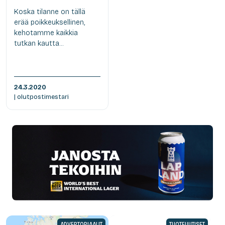
Koska tilanne on tällä
erää poikkeuksellinen,
kehotamme kaikkia
tutkan kautta...
24.3.2020
| olutpostimestari
ADVERTORIAALIT
TUOTEUUTISET