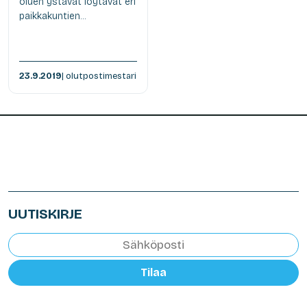
oluen ystävät löytävät eri
paikkakuntien...
23.9.2019
| olutpostimestari
UUTISKIRJE
Tilaa