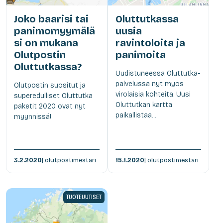
Joko baarisi tai
Oluttutkassa
panimomyymälä
uusia
si on mukana
ravintoloita ja
Olutpostin
panimoita
Oluttutkassa?
Uudistuneessa Oluttutka-
palvelussa nyt myös
Olutpostin suositut ja
virolaisia kohteita. Uusi
superedulliset Oluttutka
Oluttutkan kartta
paketit 2020 ovat nyt
paikallistaa...
myynnissä!
3.2.2020
| olutpostimestari
15.1.2020
| olutpostimestari
TUOTEUUTISET