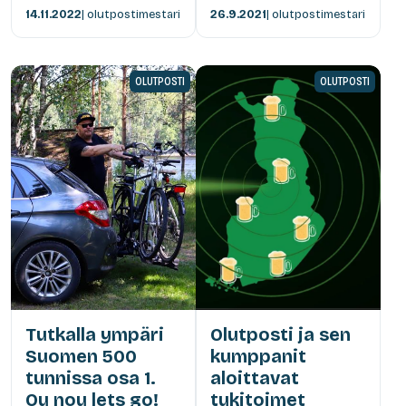
14.11.2022
| olutpostimestari
26.9.2021
| olutpostimestari
OLUTPOSTI
OLUTPOSTI
Tutkalla ympäri
Olutposti ja sen
Suomen 500
kumppanit
tunnissa osa 1.
aloittavat
Ou nou lets go!
tukitoimet