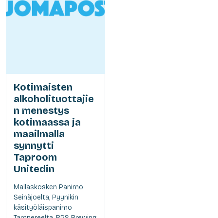
Kotimaisten
alkoholituottajie
n menestys
kotimaassa ja
maailmalla
synnytti
Taproom
Unitedin
Mallaskosken Panimo
Seinäjoelta, Pyynikin
käsityöläispanimo
Tampereelta, RPS Brewing