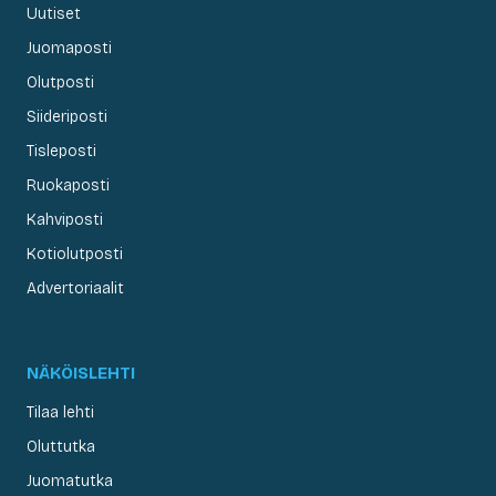
Uutiset
Juomaposti
Olutposti
Siideriposti
Tisleposti
Ruokaposti
Kahviposti
Kotiolutposti
Advertoriaalit
NÄKÖISLEHTI
Tilaa lehti
Oluttutka
Juomatutka