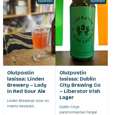
OLUTPOSTI
OLUTPOSTI
Olutpostin
Olutpostin
lasissa: Linden
lasissa: Dublin
Brewery – Lady
City Brewing Co
in Red Sour Ale
– Liberator Irish
Lager
Linden Breweryn sour on
mainio kesäolut.
Dublin Cityn
panimomestari Fergal