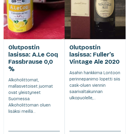
Olutpostin
Olutpostin
lasissa: A.Le Coq
lasissa: Fuller’s
Fassbrause 0,0
Vintage Ale 2020
%
Asahin hankkima Lontoon
perinnepanimo lopetti siis
Alkoholittomat,
cask-oluen viennin
mallasvetoiset juomat
saarivaltakunnan
ovat yleistyneet
ulkopuolelle,...
Suomessa.
Alkoholittoman oluen
lisäksi meillä...