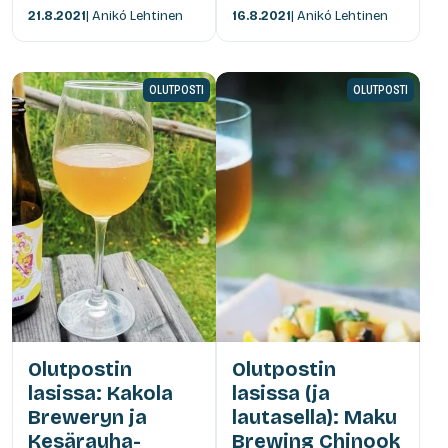
21.8.2021
| Anikó Lehtinen
16.8.2021
| Anikó Lehtinen
OLUTPOSTI
OLUTPOSTI
Olutpostin
Olutpostin
lasissa: Kakola
lasissa (ja
Breweryn ja
lautasella): Maku
Kesärauha-
Brewing Chinook