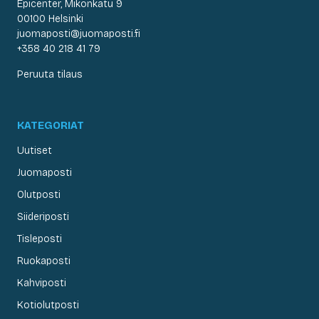
Epicenter, Mikonkatu 9
00100 Helsinki
juomaposti@juomaposti.fi
+358 40 218 41 79
Peruuta tilaus
KATEGORIAT
Uutiset
Juomaposti
Olutposti
Siideriposti
Tisleposti
Ruokaposti
Kahviposti
Kotiolutposti