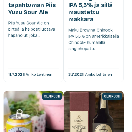
tapahtuman Piis
IPA 5,5% ja sillä
Yuzu Sour Ale
maustettu
makkara
Piis Yusu Sour Ale on
pirteä ja helpostijuotava
Maku Brewing Chinook
hapanolut, joka...
IPA 5,5% on amerikkaisella
Chinook- humalalla
singlehopattu...
11.7.2021
| Anikó Lehtinen
3.7.2021
| Anikó Lehtinen
OLUTPOSTI
OLUTPOSTI