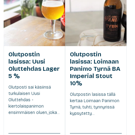
Olutpostin
Olutpostin
lasissa: Uusi
lasissa: Loimaan
Oluttehdas Lager
Panimo Tyrnä BA
5 %
Imperial Stout
10%
Olutposti sai käsiinsä
turkulaisen Uusi
Olutpostin lasissa tällä
Oluttehdas -
kertaa Loimaan Panimon
kiertolaispanimon
Tyrnä, tuhti, tynnyrissä
ensimmäisen oluen, joka...
kypsytetty...