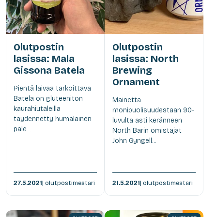
Olutpostin
Olutpostin
lasissa: Mala
lasissa: North
Gissona Batela
Brewing
Ornament
Pientä laivaa tarkoittava
Batela on gluteeniton
Mainetta
kaurahiutaleilla
monipuolisuudestaan 90-
täydennetty humalainen
luvulta asti keränneen
pale...
North Barin omistajat
John Gyngell...
27.5.2021
| olutpostimestari
21.5.2021
| olutpostimestari