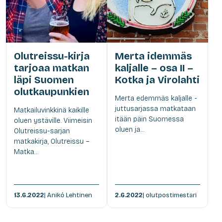
Olutreissu-kirja
Merta idemmäs
tarjoaa matkan
kaljalle – osa II –
läpi Suomen
Kotka ja Virolahti
olutkaupunkien
Merta edemmäs kaljalle -
juttusarjassa matkataan
Matkailuvinkkinä kaikille
itään päin Suomessa
oluen ystäville. Viimeisin
oluen ja...
Olutreissu-sarjan
matkakirja, Olutreissu –
Matka...
13.6.2022
| Anikó Lehtinen
2.6.2022
| olutpostimestari