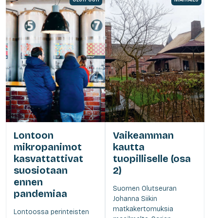
Lontoon
Vaikeamman
mikropanimot
kautta
kasvattattivat
tuopilliselle (osa
suosiotaan
2)
ennen
Suomen Olutseuran
pandemiaa
Johanna Siikin
matkakertomuksia
Lontoossa perinteisten