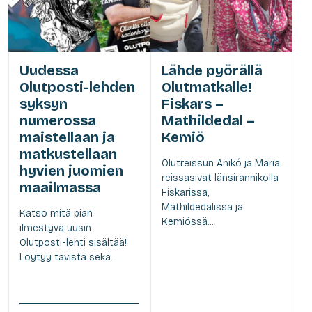
Uudessa
Lähde pyörällä
Olutposti-lehden
Olutmatkalle!
syksyn
Fiskars –
numerossa
Mathildedal –
maistellaan ja
Kemiö
matkustellaan
Olutreissun Anikó ja Maria
hyvien juomien
reissasivat länsirannikolla
maailmassa
Fiskarissa,
Mathildedalissa ja
Katso mitä pian
Kemiössä...
ilmestyvä uusin
Olutposti-lehti sisältää!
Löytyy tavista sekä...