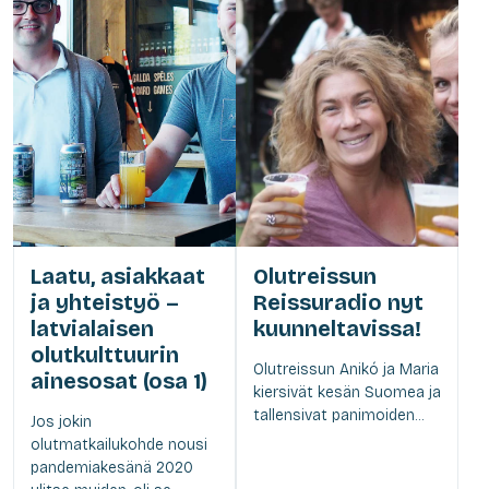
Laatu, asiakkaat
Olutreissun
ja yhteistyö –
Reissuradio nyt
latvialaisen
kuunneltavissa!
olutkulttuurin
Olutreissun Anikó ja Maria
ainesosat (osa 1)
kiersivät kesän Suomea ja
tallensivat panimoiden...
Jos jokin
olutmatkailukohde nousi
pandemiakesänä 2020