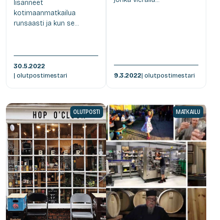
lisänneet
kotimaanmatkailua
runsaasti ja kun se...
30.5.2022
| olutpostimestari
9.3.2022
| olutpostimestari
OLUTPOSTI
MATKAILU