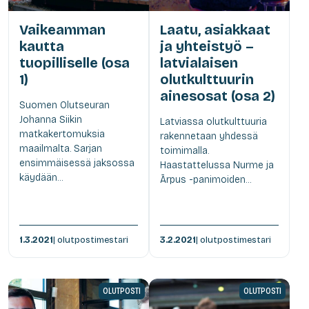
Vaikeamman
Laatu, asiakkaat
kautta
ja yhteistyö –
tuopilliselle (osa
latvialaisen
1)
olutkulttuurin
ainesosat (osa 2)
Suomen Olutseuran
Johanna Siikin
Latviassa olutkulttuuria
matkakertomuksia
rakennetaan yhdessä
maailmalta. Sarjan
toimimalla.
ensimmäisessä jaksossa
Haastattelussa Nurme ja
käydään...
Ārpus -panimoiden...
1.3.2021
| olutpostimestari
3.2.2021
| olutpostimestari
OLUTPOSTI
OLUTPOSTI