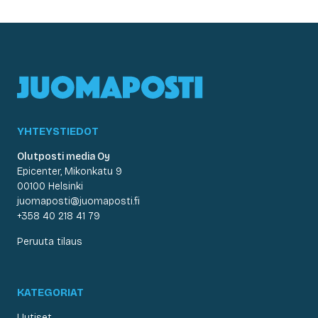
YHTEYSTIEDOT
Olutposti media Oy
Epicenter, Mikonkatu 9
00100 Helsinki
juomaposti@juomaposti.fi
+358 40 218 41 79
Peruuta tilaus
KATEGORIAT
Uutiset