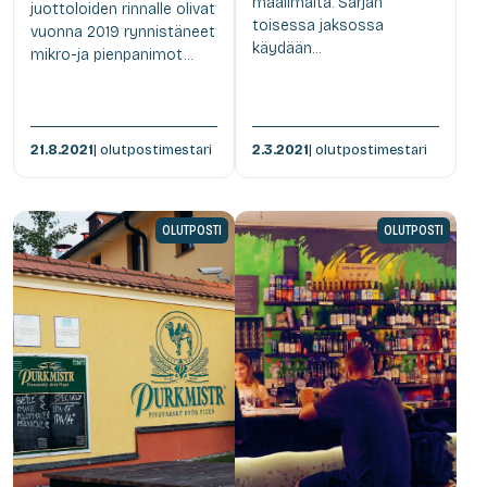
maailmalta. Sarjan
juottoloiden rinnalle olivat
toisessa jaksossa
vuonna 2019 rynnistäneet
käydään...
mikro-ja pienpanimot...
21.8.2021
| olutpostimestari
2.3.2021
| olutpostimestari
OLUTPOSTI
OLUTPOSTI