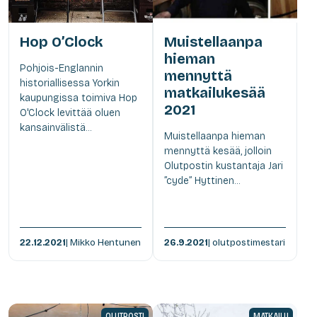
Hop O’Clock
Muistellaanpa
hieman
Pohjois-Englannin
mennyttä
historiallisessa Yorkin
matkailukesää
kaupungissa toimiva Hop
2021
O'Clock levittää oluen
kansainvälistä...
Muistellaanpa hieman
mennyttä kesää, jolloin
Olutpostin kustantaja Jari
”cyde” Hyttinen...
22.12.2021
| Mikko Hentunen
26.9.2021
| olutpostimestari
OLUTPOSTI
MATKAILU