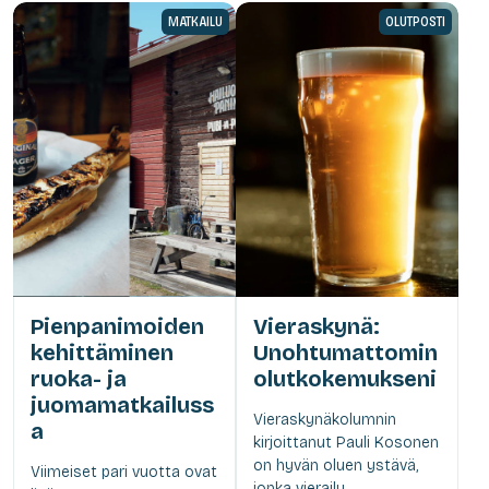
MATKAILU
OLUTPOSTI
Pienpanimoiden
Vieraskynä:
kehittäminen
Unohtumattomin
ruoka- ja
olutkokemukseni
juomamatkailuss
Vieraskynäkolumnin
a
kirjoittanut Pauli Kosonen
on hyvän oluen ystävä,
Viimeiset pari vuotta ovat
jonka vierailu...