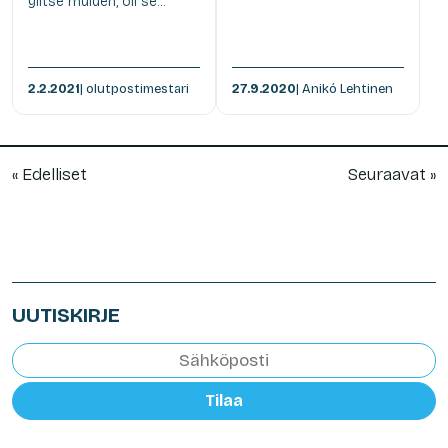
ylitse muiden, oli se...
2.2.2021
| olutpostimestari
27.9.2020
| Anikó Lehtinen
« Edelliset
Seuraavat »
UUTISKIRJE
Tilaa