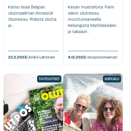
Katso lisää Belgian
Kesän muisteloita: Parin
olutmaailman ihmeistä!
viikon olutreissu
Olutreissu: Yhdistä olutta
moottoriveneellä
ja...
Helsingistä Mathildedaliin
ja takaisin...
23.2.2023
| Anikó Lehtinen
4.12.2022
| olutpostimestari
TUOTEUUTISET
MATKAILU