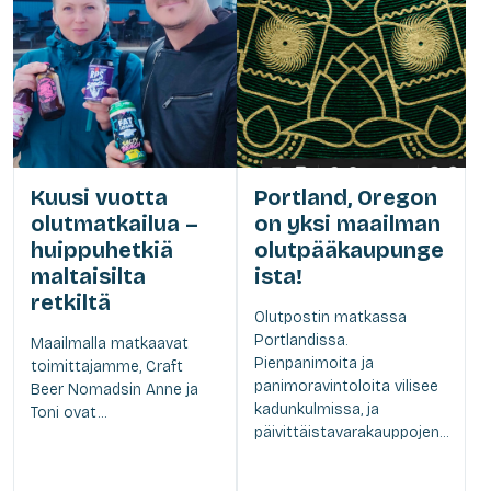
Kuusi vuotta
Portland, Oregon
olutmatkailua –
on yksi maailman
huippuhetkiä
olutpääkaupunge
maltaisilta
ista!
retkiltä
Olutpostin matkassa
Portlandissa.
Maailmalla matkaavat
Pienpanimoita ja
toimittajamme, Craft
panimoravintoloita vilisee
Beer Nomadsin Anne ja
kadunkulmissa, ja
Toni ovat...
päivittäistavarakauppojen...