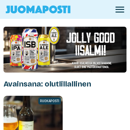
Avainsana: olutlillallinen
RUOKAPOSTI