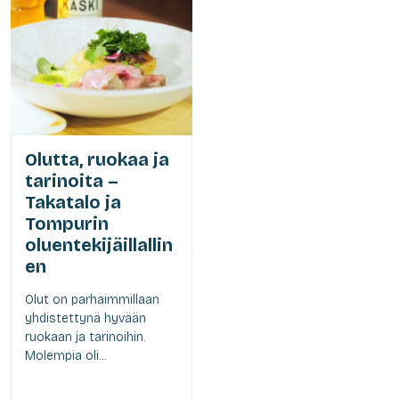
Olutta, ruokaa ja
tarinoita –
Takatalo ja
Tompurin
oluentekijäillallin
en
Olut on parhaimmillaan
yhdistettynä hyvään
ruokaan ja tarinoihin.
Molempia oli...