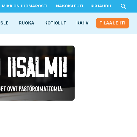
MIKÄ ON JUOMAPOSTI
NÄKÖISLEHTI
KIRJAUDU
ISLE
RUOKA
KOTIOLUT
KAHVI
TILAA LEHTI