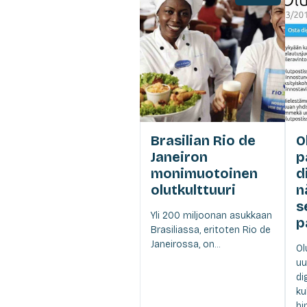
Brasilian Rio de
O
Janeiron
p
monimuotoinen
d
olutkulttuuri
n
s
Yli 200 miljoonan asukkaan
p
Brasiliassa, eritoten Rio de
Janeirossa, on...
Ol
uu
di
ku
hi