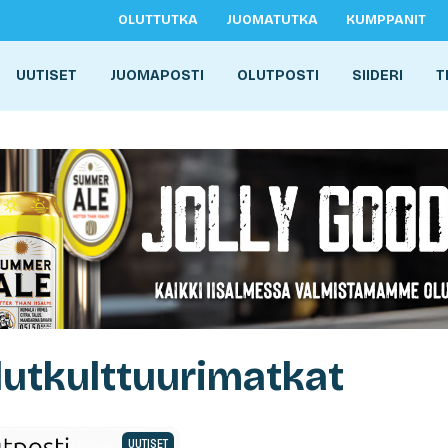
OLUTTUTKA
JUOMATUTKA
KUMPPANIT
UUTISET
JUOMAPOSTI
OLUTPOSTI
SIIDERI
T
lutkulttuurimatkat
UUTISET