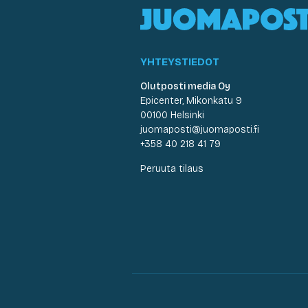
YHTEYSTIEDOT
Olutposti media Oy
Epicenter, Mikonkatu 9
00100 Helsinki
juomaposti@juomaposti.fi
+358 40 218 41 79
Peruuta tilaus