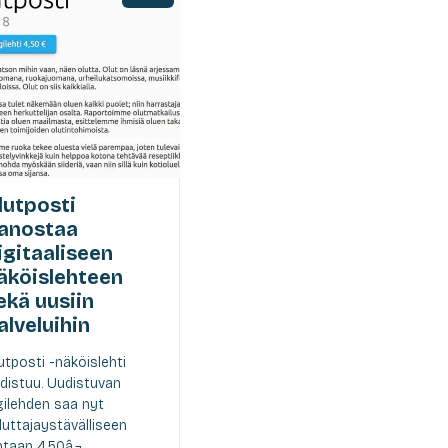
lutposti
anostaa
igitaaliseen
äköislehteen
ekä uusiin
alveluihin
utposti -näköislehti
distuu. Uudistuvan
gilehden saa nyt
luttajaystävälliseen
ntaan 4,50â‚¬....