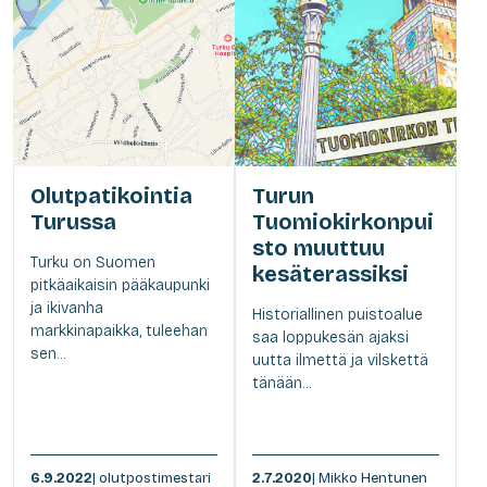
Olutpatikointia
Turun
Turussa
Tuomiokirkonpui
sto muuttuu
Turku on Suomen
kesäterassiksi
pitkäaikaisin pääkaupunki
ja ikivanha
Historiallinen puistoalue
markkinapaikka, tuleehan
saa loppukesän ajaksi
sen...
uutta ilmettä ja vilskettä
tänään...
6.9.2022
| olutpostimestari
2.7.2020
| Mikko Hentunen