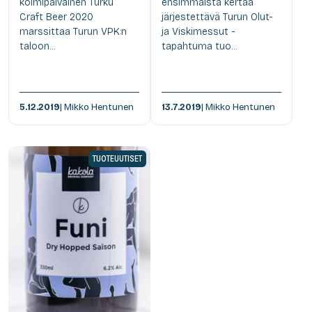
kolmipäiväinen Turku
ensimmäistä kertaa
Craft Beer 2020
järjestettävä Turun Olut-
marssittaa Turun VPK:n
ja Viskimessut -
taloon...
tapahtuma tuo...
5.12.2019
| Mikko Hentunen
13.7.2019
| Mikko Hentunen
TUOTEUUTISET