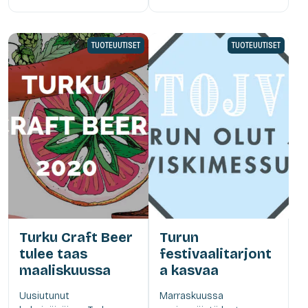
TUOTEUUTISET
TUOTEUUTISET
Turku Craft Beer
Turun
tulee taas
festivaalitarjont
maaliskuussa
a kasvaa
Uusiutunut
Marraskuussa