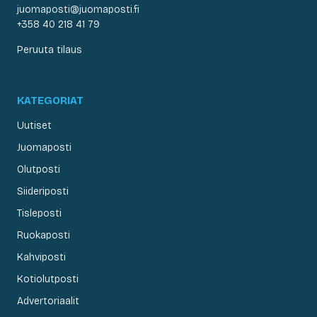
juomaposti@juomaposti.fi
+358 40 218 41 79
Peruuta tilaus
KATEGORIAT
Uutiset
Juomaposti
Olutposti
Siideriposti
Tisleposti
Ruokaposti
Kahviposti
Kotiolutposti
Advertoriaalit