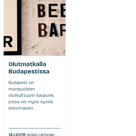
Olutmatkalla
Budapestissa
Budapest on
monipuolisen
olutkulttuurin kaupunki,
jossa voi myös syödä
erinomaisen...
14.1.2019
| Anikó Lehtinen