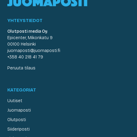
YHTEYSTIEDOT
Olutposti media Oy
Epicenter, Mikonkatu 9
00100 Helsinki
juomaposti@juomaposti.fi
+358 40 218 41 79
Peruuta tilaus
KATEGORIAT
Uutiset
Juomaposti
Olutposti
Siideriposti