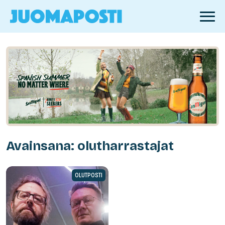
Avainsana: olutharrastajat
OLUTPOSTI