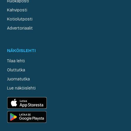
Ruokaposti
Kahviposti
Kotiolutposti
Advertoriaalit
NÄKÖISLEHTI
Tilaa lehti
Oluttutka
Juomatutka
Lue näköislehti