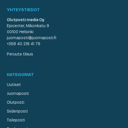
YHTEYSTIEDOT
Olutposti media Oy
Epicenter, Mikonkatu 9
00100 Helsinki
juomaposti@juomaposti.fi
+358 40 218 41 79
Peruuta tilaus
KATEGORIAT
Uutiset
Juomaposti
Olutposti
Siideriposti
Tisleposti