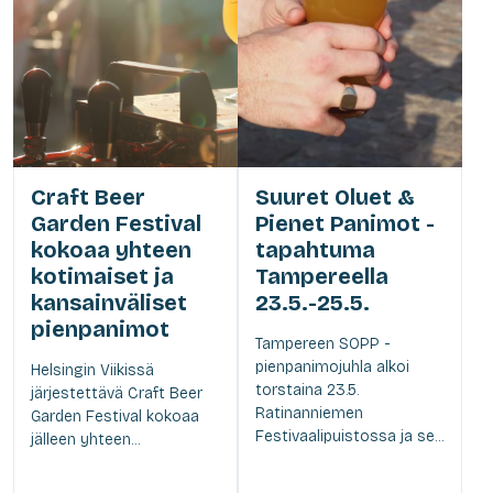
Craft Beer
Suuret Oluet &
Garden Festival
Pienet Panimot -
kokoaa yhteen
tapahtuma
kotimaiset ja
Tampereella
kansainväliset
23.5.-25.5.
pienpanimot
Tampereen SOPP -
pienpanimojuhla alkoi
Helsingin Viikissä
torstaina 23.5.
järjestettävä Craft Beer
Ratinanniemen
Garden Festival kokoaa
Festivaalipuistossa ja se...
jälleen yhteen...