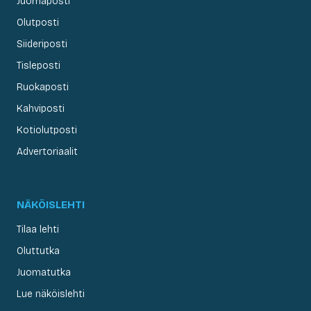
Juomaposti
Olutposti
Siideriposti
Tisleposti
Ruokaposti
Kahviposti
Kotiolutposti
Advertoriaalit
NÄKÖISLEHTI
Tilaa lehti
Oluttutka
Juomatutka
Lue näköislehti