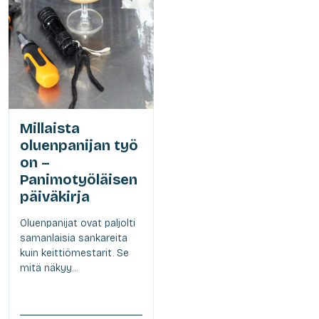
Millaista
oluenpanijan työ
on –
Panimotyöläisen
päiväkirja
Oluenpanijat ovat paljolti
samanlaisia sankareita
kuin keittiömestarit. Se
mitä näkyy...