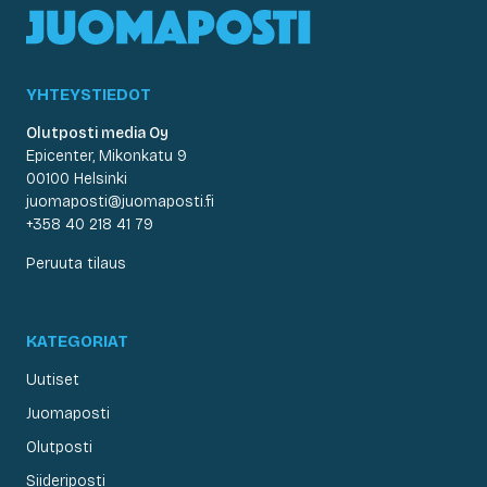
YHTEYSTIEDOT
Olutposti media Oy
Epicenter, Mikonkatu 9
00100 Helsinki
juomaposti@juomaposti.fi
+358 40 218 41 79
Peruuta tilaus
KATEGORIAT
Uutiset
Juomaposti
Olutposti
Siideriposti