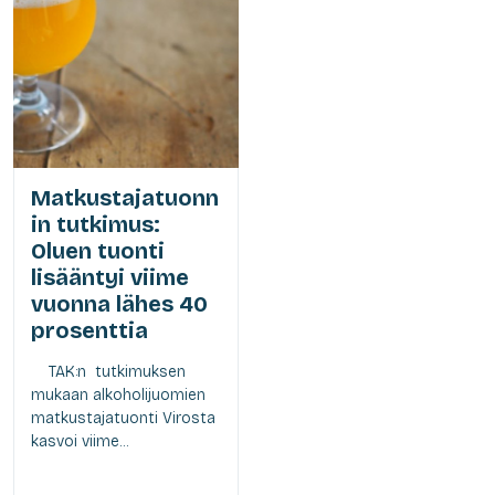
Matkustajatuonn
in tutkimus:
Oluen tuonti
lisääntyi viime
vuonna lähes 40
prosenttia
TAK:n tutkimuksen
mukaan alkoholijuomien
matkustajatuonti Virosta
kasvoi viime...