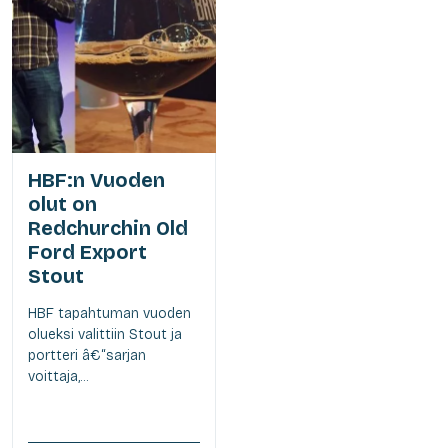
HBF:n Vuoden
olut on
Redchurchin Old
Ford Export
Stout
HBF tapahtuman vuoden
olueksi valittiin Stout ja
portteri â€“sarjan
voittaja,...