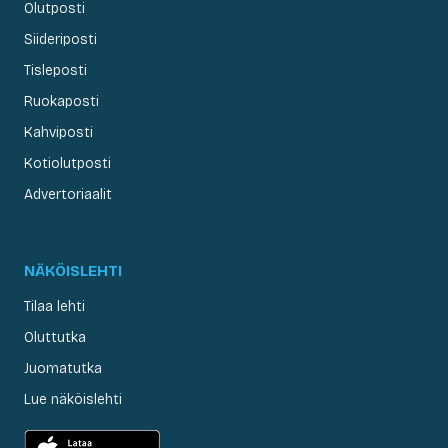
Olutposti
Siideriposti
Tisleposti
Ruokaposti
Kahviposti
Kotiolutposti
Advertoriaalit
NÄKÖISLEHTI
Tilaa lehti
Oluttutka
Juomatutka
Lue näköislehti