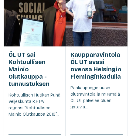
ÖL UT sai
Kaupparavintola
Kohtuullisen
ÖL UT avasi
Mainio
ovensa Helsingin
Olutkauppa -
Fleminginkadulla
tunnustuksen
Pääkaupungin uusin
olutravintola ja myymälä
Kohtuullisen Hutikan Pyhä
ÖL UT palvelee oluen
Veljeskunta K.H.P.V.
ystäviä...
myönsi ”Kohtuullisen
Mainio Olutkauppa 2019”...