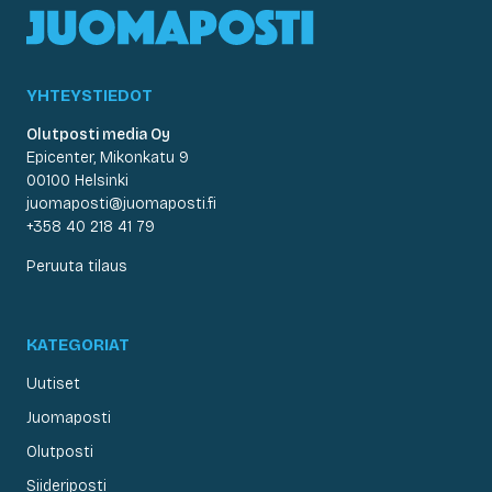
YHTEYSTIEDOT
Olutposti media Oy
Epicenter, Mikonkatu 9
00100 Helsinki
juomaposti@juomaposti.fi
+358 40 218 41 79
Peruuta tilaus
KATEGORIAT
Uutiset
Juomaposti
Olutposti
Siideriposti