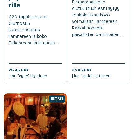
Pirkanmaalainen
rille
olutkulttuuri esittäytyy
toukokuussa koko
O2O tapahtuma on
voimallaan Tampereen
Olutpostin
Pakkahuoneella
kunnianosoitus
paikallisten panimoiden...
Tampereen ja koko
Pirkanmaan kulttuurille....
26.4.2018
25.4.2018
| Jari "cyde" Hyttinen
| Jari "cyde" Hyttinen
UUTISET