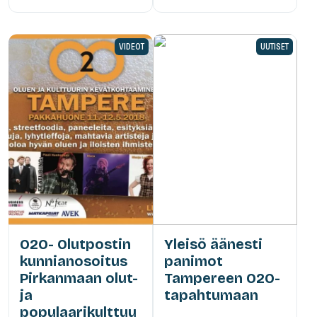
VIDEOT
UUTISET
O2O- Olutpostin
Yleisö äänesti
kunnianosoitus
panimot
Pirkanmaan olut-
Tampereen O2O-
ja
tapahtumaan
populaarikulttuu