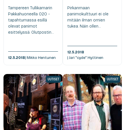
Tampereen Tullikamarin
Pirkanmaan
Pakkahuoneella O2O -
panimokulttuuri ei ole
tapahtumassa esillä
mitään ilman omien
olevat panimot
tukea. Näin ollen...
esittelyssä. Olutpostin...
12.5.2018
12.5.2018
| Mikko Hentunen
| Jari "cyde" Hyttinen
UUTISET
UUTISET