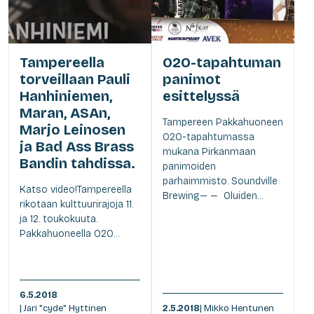
Tampereella
O2O-tapahtuman
torveillaan Pauli
panimot
Hanhiniemen,
esittelyssä
Maran, ASAn,
Tampereen Pakkahuoneen
Marjo Leinosen
O2O-tapahtumassa
ja Bad Ass Brass
mukana Pirkanmaan
Bandin tahdissa.
panimoiden
parhaimmisto. Soundville
Katso video!Tampereella
Brewing— — Oluiden...
rikotaan kulttuurirajoja 11.
ja 12. toukokuuta.
Pakkahuoneella O2O...
6.5.2018
| Jari "cyde" Hyttinen
2.5.2018
| Mikko Hentunen