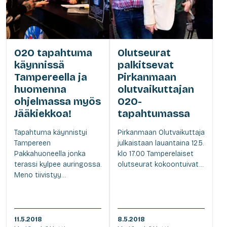
O2O tapahtuma
Olutseurat
käynnissä
palkitsevat
Tampereella ja
Pirkanmaan
huomenna
olutvaikuttajan
ohjelmassa myös
O2O-
Jääkiekkoa!
tapahtumassa
Tapahtuma käynnistyi
Pirkanmaan Olutvaikuttaja
Tampereen
julkaistaan lauantaina 12.5.
Pakkahuoneella jonka
klo 17.00 Tamperelaiset
terassi kylpee auringossa.
olutseurat kokoontuivat...
Meno tiivistyy...
11.5.2018
8.5.2018