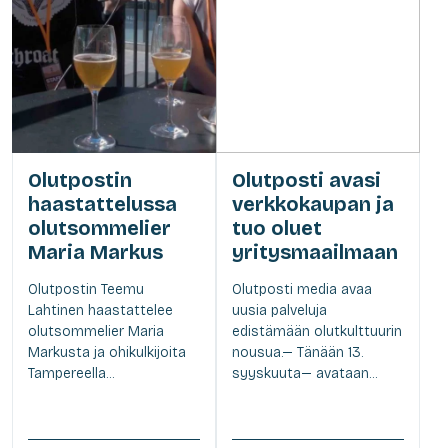
Olutpostin
Olutposti avasi
haastattelussa
verkkokaupan ja
olutsommelier
tuo oluet
Maria Markus
yritysmaailmaan
Olutpostin Teemu
Olutposti media avaa
Lahtinen haastattelee
uusia palveluja
olutsommelier Maria
edistämään olutkulttuurin
Markusta ja ohikulkijoita
nousua.— Tänään 13.
Tampereella...
syyskuuta— avataan...