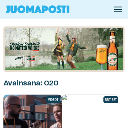
Avainsana: O2O
VIDEOT
UUTISET