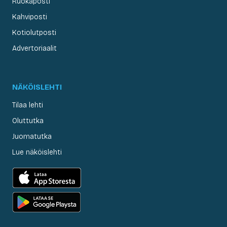
Ruokaposti
Kahviposti
Kotiolutposti
Advertoriaalit
NÄKÖISLEHTI
Tilaa lehti
Oluttutka
Juomatutka
Lue näköislehti