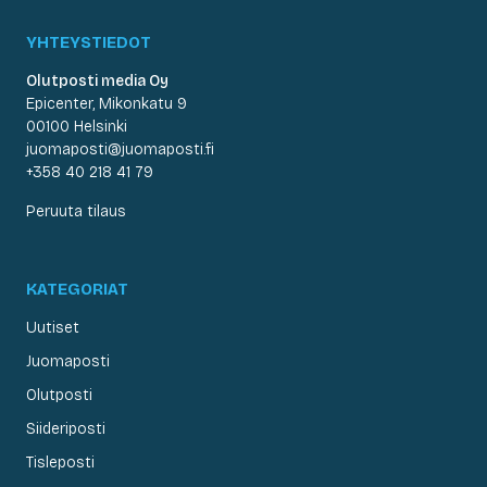
YHTEYSTIEDOT
Olutposti media Oy
Epicenter, Mikonkatu 9
00100 Helsinki
juomaposti@juomaposti.fi
+358 40 218 41 79
Peruuta tilaus
KATEGORIAT
Uutiset
Juomaposti
Olutposti
Siideriposti
Tisleposti